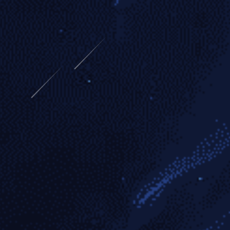
因此，对于球队来说，仅仅
时也能让每位队员都感受到
2、对手防守的
随着信息技术的发展，篮球
米切尔进行单打时，对方教
这种情况下，即使是顶尖球
人表现受限，球队整体攻击
总之，对手对明星球员日益
活性的战术布局显得尤为重
3、进攻节奏的
另一个不可忽视的问题是，