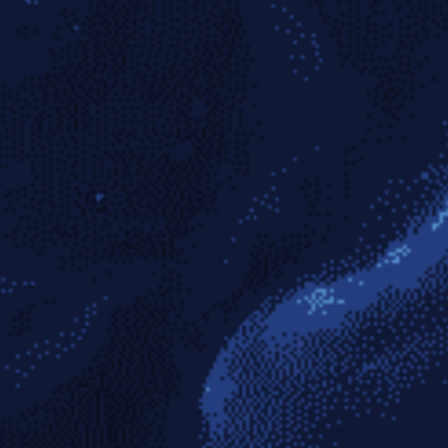
间，为外线投篮创造机会。然而，当一位球员不断尝试个人突破
没有参与到这一过程，他们很可能因为缺乏触球机会而失去状态
面不仅降低了整个团队表现，还可能导致心理层面的消极影响，
调整和优化进攻节奏，通过合理分配持球权至关重要。只有这样
。
重要角色
的角色同样关键。许多时候，一支优秀球队需要的不仅是主力阵
人。而当哈登与米切尔频繁进行无效单打时，很可能会忽视替补
，他们不仅难以建立起自信心，还可能无法融入到比赛氛围中。
法继续发挥，就会给球队带来致命伤害。因此，在制定战术时，
构建一个健康、有活力的竞技环境。
保持全队积极参与，是提升整体表现的重要环节。在注重明星个