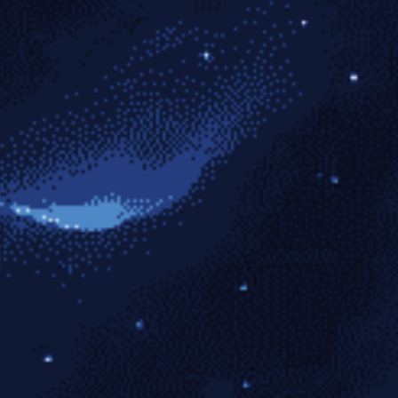
注集体协作，共同迎接挑战
总结：
通过以上几个方面，我们可以
象，而是深层次问题的一部
A综上所述，要想在高水平
是普通角色，都应该为共同
环境下保持持续向前发展的
分享到：