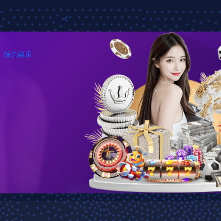
官网开户
· 体育观看
球迷专属的数字主场。
亚星官网开户网页版
提供多终端
分与赛事推荐，让你随时随地畅享体育内容。
网页端入口
下载APP