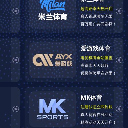
拖累球队表现