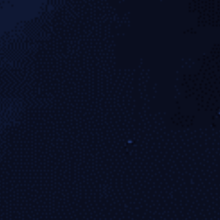
分…
态或
队都在全力以赴争取胜利。火箭队...
两天
的一系列动态引发了球迷们的广...
75