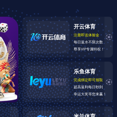
App
公司
体育
注册入口
简介
热讯
更便捷
支持、高清视频、 实时比