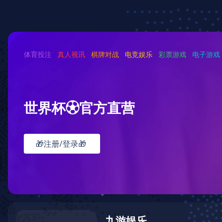
亚星
连接你的赛事视野，打造