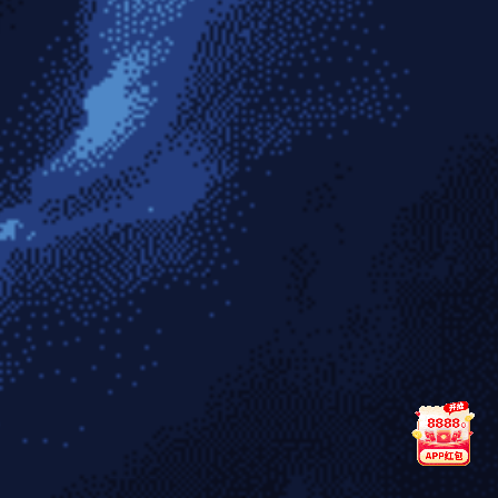
时，这种节奏就被破坏了。
，甚至在关键时刻无法及时做
从而形成恶性循环。
才能最大限度地发挥每位队员
容中的超级巨星，更需要那些
席上的潜力选手。
而这直接导致了全队深度不
不仅要考虑主力如何发挥，也
人能力发展的同时，更应该关