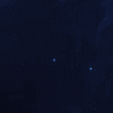
上一篇
杰伦布朗投票成绩不敌坎宁安总
你可能感兴趣的内容
火箭官方更新杜兰特G6出战状
随着NBA季后赛的不断深入，各支球
2026-06-13
文班透露G3不让上场原因不明
在最近的篮球赛季中，关于文班和球队
2026-05-14
名记分析伊森新约市场价值或达