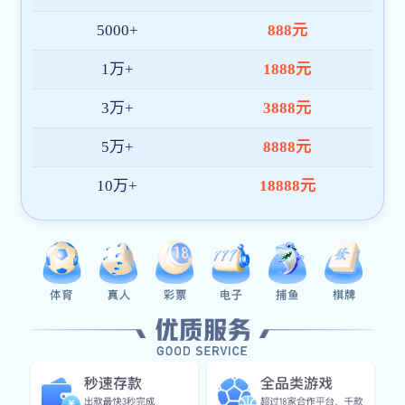
此，这一决定也是经过深思熟虑后的选择。
此外，随着赛事临近，各国球队都在紧锣密鼓地备战，埃斯
特旺所面临的是巨大的竞争压力。在这样的环境下，如果不
能以最佳状态出战，将可能影响到个人职业生涯的发展。因
此，他选择专注于恢复，以便能够在未来的重要比赛中以更
好的状态回归。
最后，埃斯特旺也考虑到了团队的整体利益。他深知自己在
球队中的角色和责任，因此希望通过休养来确保自己能够为
国家队贡献更多力量，而不是带伤上阵给团队带来负担。这
种为集体利益着想的决策体现了他作为职业运动员应有的素
养。
2、对球队的影响
埃斯特旺缺席世界杯无疑会对国家队产生一定程度上的影