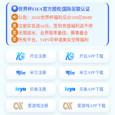
下载APP
埃斯特旺确认缺席世界杯将于14日回伦
敦进行恢复训练
2026-07-01 19:37
阅读 40 次