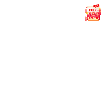
总结：
综上所述，埃斯特旺确认缺席世界杯这一消息引发了各方关
注，而其背后的原因不仅与个人伤病相关，更涉及到团队利
益及未来发展等多个层面。从对球队构成以及战术布局影
响，到广大球迷情感反应，再到个人职业生涯规划，我们看
到了一个全面而立体的人物形象，让我们更加期待他的回归
之路。
最终，可以说，每一次挫折都是一次成长机会。希望埃斯特
旺能够早日恢复，并以全新的姿态迎接未来挑战。同时，也
希望所有热爱足球的人都能从中汲取力量，一同前行，共同
创造属于他们自己的辉煌时刻。
分享到：